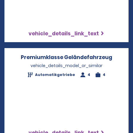
vehicle_details_link_text
Premiumklasse Geländefahrzeug
Opens i
vehicle_details_model_or_similar
Automatikgetriebe
4
4
vehicle_details_link_text