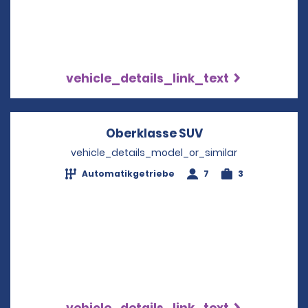
vehicle_details_link_text
Oberklasse SUV
Opens in a new 
vehicle_details_model_or_similar
Automatikgetriebe
7
3