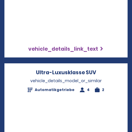
vehicle_details_link_text
Ultra-Luxusklasse SUV
Opens in a n
vehicle_details_model_or_similar
Automatikgetriebe
4
2