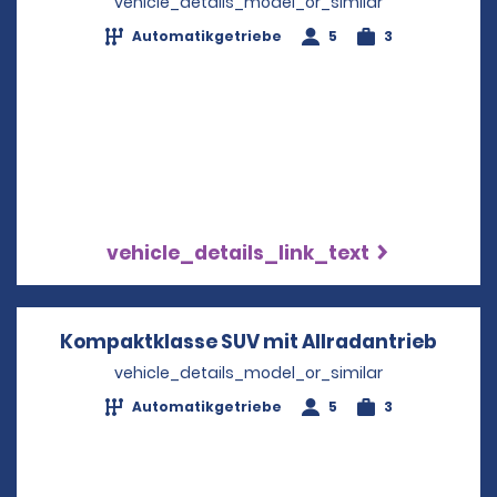
vehicle_details_model_or_similar
Automatikgetriebe
5
3
vehicle_details_link_text
Kompaktklasse SUV mit Allradantrieb
Opens
vehicle_details_model_or_similar
Automatikgetriebe
5
3