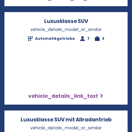
Luxusklasse SUV
Opens in a new 
vehicle_details_model_or_similar
Automatikgetriebe
7
3
vehicle_details_link_text
Luxusklasse SUV mit Allradantrieb
Opens i
vehicle_details_model_or_similar