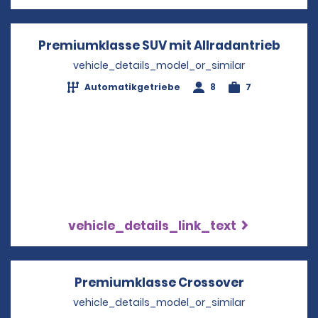
Premiumklasse SUV mit Allradantrieb
Opens
vehicle_details_model_or_similar
Automatikgetriebe
8
7
vehicle_details_link_text
Premiumklasse Crossover
Opens in a
vehicle_details_model_or_similar