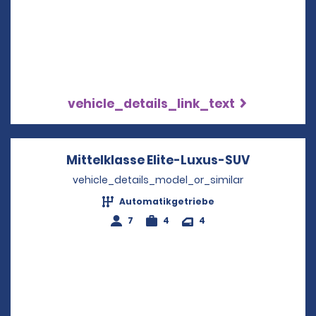
vehicle_details_link_text
Mittelklasse Elite-Luxus-SUV
Opens in 
vehicle_details_model_or_similar
Automatikgetriebe
7
4
4