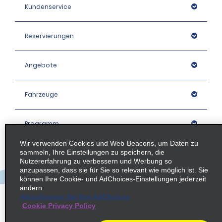
Kundenservice
Reservierungen
Angebote
Fahrzeuge
Programm
Wir verwenden Cookies und Web-Beacons, um Daten zu
sammeln, Ihre Einstellungen zu speichern, die
Unternehmen
Nutzererfahrung zu verbessern und Werbung so
anzupassen, dass sie für Sie so relevant wie möglich ist. Sie
können Ihre Cookie- und AdChoices-Einstellungen jederzeit
Stationen
ändern.
Aktualisieren Sie Ihre AdChoices
Cookie Privacy Policy
Policies / Sitemap