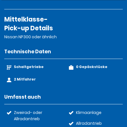
Mittelklasse-
Pick-up Details
Nissan NP300 oder ähnlich
Technische Daten
Schaltgetriebe
0 Gepäckstücke
2 Mitfahrer
Umfasst auch
Zweirad- oder
Klimaanlage
Allradantrieb
Allradantrieb