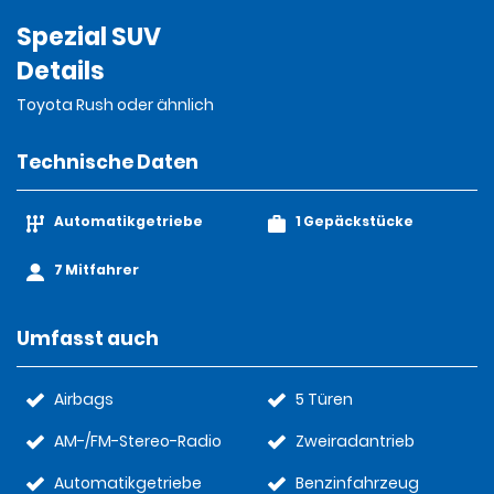
Spezial SUV
Details
Toyota Rush oder ähnlich
Technische Daten
Automatikgetriebe
1 Gepäckstücke
7 Mitfahrer
Umfasst auch
Airbags
5 Türen
AM-/FM-Stereo-Radio
Zweiradantrieb
Automatikgetriebe
Benzinfahrzeug