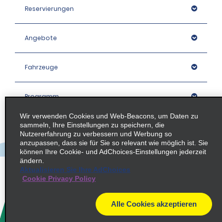
Reservierungen
Angebote
Fahrzeuge
Programm
Wir verwenden Cookies und Web-Beacons, um Daten zu
sammeln, Ihre Einstellungen zu speichern, die
Unternehmen
Nutzererfahrung zu verbessern und Werbung so
anzupassen, dass sie für Sie so relevant wie möglich ist. Sie
können Ihre Cookie- und AdChoices-Einstellungen jederzeit
Stationen
ändern.
Aktualisieren Sie Ihre AdChoices
Cookie Privacy Policy
Policies / Sitemap
Alle Cookies akzeptieren
© 2026 Enterprise Holdings, Inc. All rights Reserved.