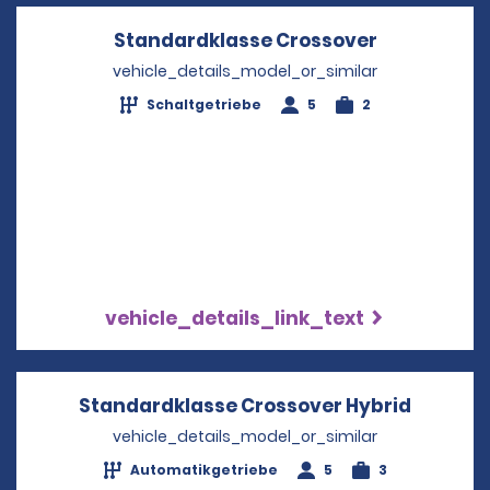
Standardklasse Crossover
Opens in a
vehicle_details_model_or_similar
Schaltgetriebe
5
2
vehicle_details_link_text
Standardklasse Crossover Hybrid
Opens i
vehicle_details_model_or_similar
Automatikgetriebe
5
3