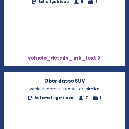
Schaltgetriebe
5
2
vehicle_details_link_text
Oberklasse SUV
Opens in a new 
vehicle_details_model_or_similar
Automatikgetriebe
7
1