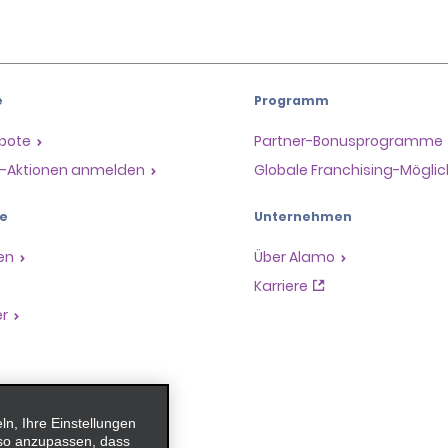
e
Programm
ebote
Partner-Bonusprogramme
il-Aktionen anmelden
Globale Franchising-Möglic
e
Unternehmen
en
Über Alamo
Karriere
er
, Ihre Einstellungen
 so anzupassen, dass