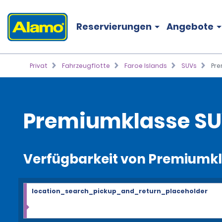
Reservierungen
Angebote
Privat
Fahrzeugflotte
Faroe Islands
SUVs
Pre
Premiumklasse S
Verfügbarkeit von Premiumkl
location_search_pickup_and_return_placeholder