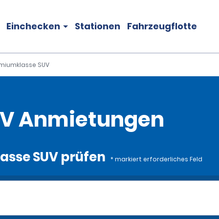
Einchecken
Stationen
Fahrzeugflotte
miumklasse SUV
UV Anmietungen
asse SUV prüfen
* markiert erforderliches Feld