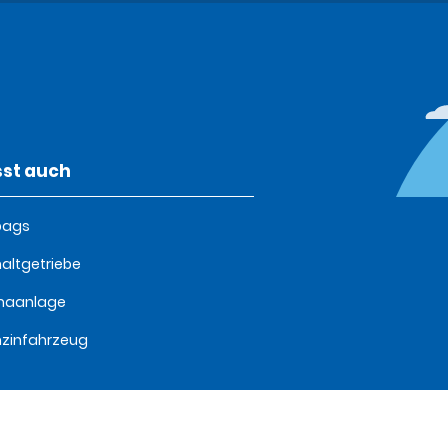
st auch
bags
altgetriebe
imaanlage
zinfahrzeug