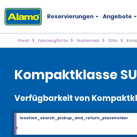
Reservierungen
Angebote
Privat
Fahrzeugflotte
Guatemala
SUVs
Komp
Kompaktklasse S
Verfügbarkeit von Kompaktkl
location_search_pickup_and_return_placeholder