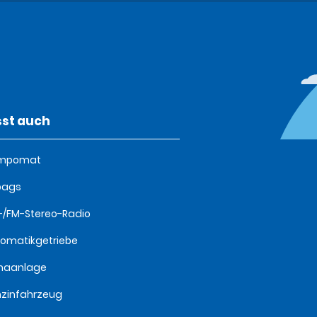
st auch
mpomat
bags
/FM-Stereo-Radio
omatikgetriebe
imaanlage
zinfahrzeug