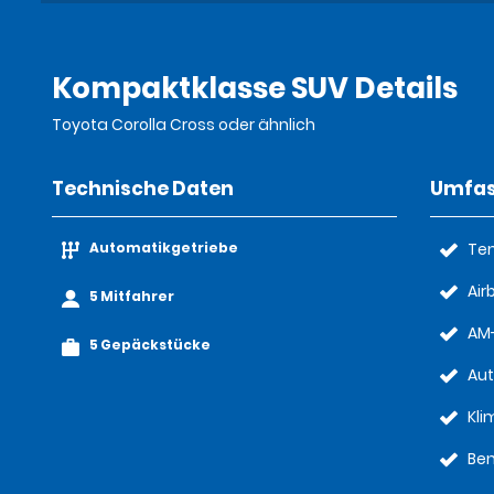
Kompaktklasse SUV Details
Toyota Corolla Cross oder ähnlich
Technische Daten
Umfas
Automatikgetriebe
Te
Air
5 Mitfahrer
AM-
5 Gepäckstücke
Aut
Kl
Ben