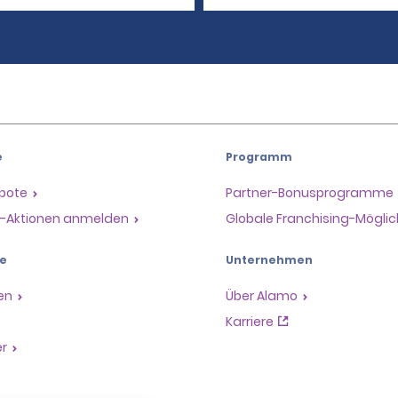
e
Programm
ebote
Partner-Bonusprogramme
il-Aktionen anmelden
Globale Franchising-Möglic
e
Unternehmen
en
Über Alamo
Karriere
er