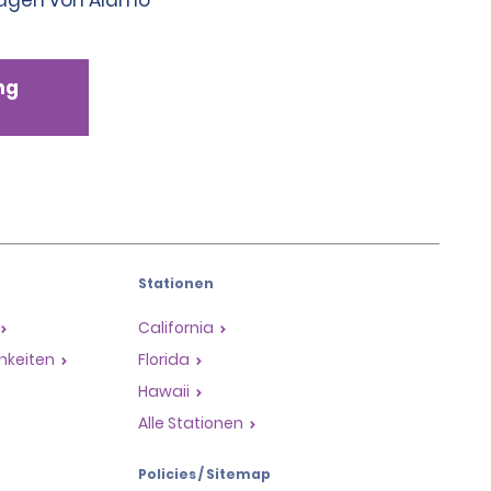
wagen von Alamo
ng
Stationen
California
hkeiten
Florida
Hawaii
Alle Stationen
Policies / Sitemap