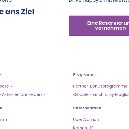
IERUNG
Drive Happy® mit Miet
e ans Ziel
Eine Reservieru
vornehmen
e
Programm
ebote
Partner-Bonusprogramme
il-Aktionen anmelden
Globale Franchising-Möglic
e
Unternehmen
en
Über Alamo
Karriere