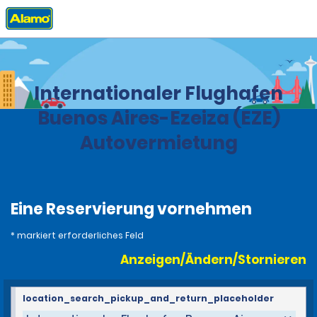
Privat
Stationen
Argentina
Internationaler Flughafen
Buenos Aires-Ezeiza (EZE)
Autovermietung
Eine Reservierung vornehmen
* markiert erforderliches Feld
Anzeigen/Ändern/Stornieren
location_search_pickup_and_return_placeholder