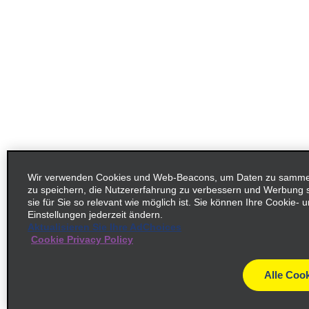
Wir verwenden Cookies und Web-Beacons, um Daten zu sammeln
zu speichern, die Nutzererfahrung zu verbessern und Werbung
sie für Sie so relevant wie möglich ist. Sie können Ihre Cookie-
Einstellungen jederzeit ändern.
Aktualisieren Sie Ihre AdChoices
Cookie Privacy Policy
Alle Cook