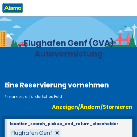
Privat
Stationen
Schweiz
Flughafen Genf (GVA)
Autovermietung
Eine Reservierung vornehmen
* markiert erforderliches Feld
Anzeigen/Ändern/Stornieren
location_search_pickup_and_return_placeholder
Flughafen Genf