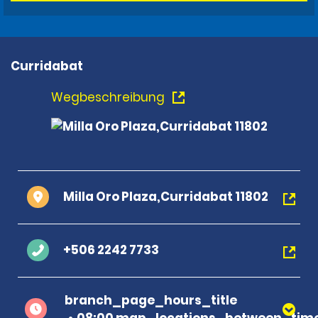
Curridabat
Wegbeschreibung
Milla Oro Plaza,Curridabat 11802
+506 2242 7733
branch_page_hours_title
08:00 map_locations_between_time