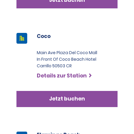
Jetzt buchen
Premiumklasse-SUVs, Luxusklasse-SUVs, Pickups,
Transporter und kommerzielle Lkw – anzumieten. Eine
dieser Karten muss eine Visa Card, MasterCard oder
American Express Card in der Kategorie Black oder
Infinite sein.
Coco
Main Ave Plaza Del Coco Mall
In Front Of Coco Beach Hotel
Carrillo 50503 CR
Details zur Station
Jetzt buchen