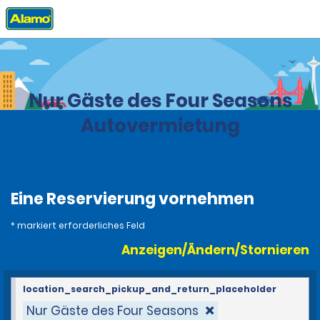
Privat
Stationen
Costa Rica
Nur Gäste des Four Seasons
Autovermietung
Eine Reservierung vornehmen
* markiert erforderliches Feld
Anzeigen/Ändern/Stornieren
location_search_pickup_and_return_placeholder
Nur Gäste des Four Seasons