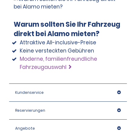
Debitkarten und Bankkarten werden als 
Zahlungsmittel für die Anmietung oder zum Kauf 
zusätzlicher Produkte akzeptiert. Die Kaution muss mit 
Warum sollten Sie Ihr Fahrzeug
einer gültigen Kreditkarte bezahlt werden. Für nähere 
direkt bei Alamo mieten?
Informationen wenden Sie sich bitte an die jeweilige 
Station.
Attraktive All-inclusive-Preise
Keine versteckten Gebühren
Moderne, familienfreundliche
Fahrzeugauswahl
Kundenservice
Reservierungen
Angebote