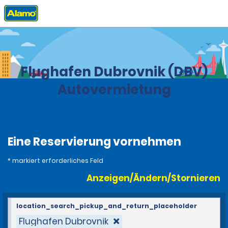
Privat
Stationen
Kroatien
Flughafen Dubrovnik (DBV)
Autovermietung
Eine Reservierung vornehmen
* markiert erforderliches Feld
Anzeigen/Ändern/Stornieren
location_search_pickup_and_return_placeholder
Flughafen Dubrovnik