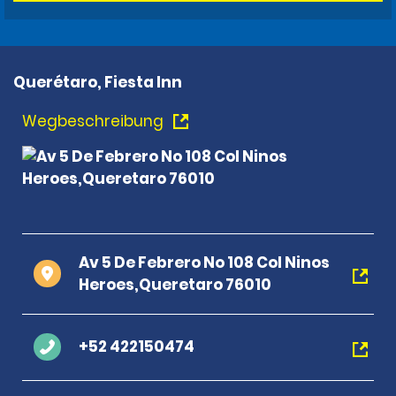
Querétaro, Fiesta Inn
Wegbeschreibung
Av 5 De Febrero No 108 Col Ninos
Heroes,Queretaro 76010
+52 422150474