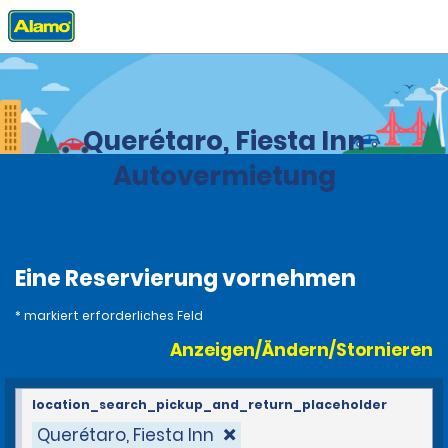
Privat
Stationen
Mexiko
Querétaro, Fiesta Inn
Autovermietung
Eine Reservierung vornehmen
* markiert erforderliches Feld
Anzeigen/Ändern/Stornieren
location_search_pickup_and_return_placeholder
Querétaro, Fiesta Inn