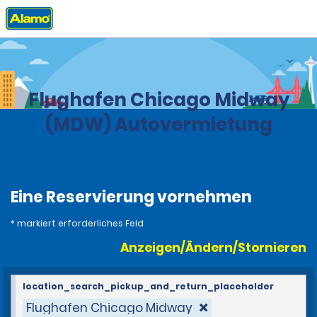
Privat
Stationen
United States
Illinois
Flughafen Chicago Midway
(MDW) Autovermietung
Eine Reservierung vornehmen
* markiert erforderliches Feld
Anzeigen/Ändern/Stornieren
location_search_pickup_and_return_placeholder
Flughafen Chicago Midway