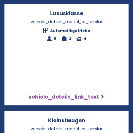
Luxusklasse
Opens in a new wi
vehicle_details_model_or_similar
Automatikgetriebe
5
3
4
vehicle_details_link_text
Kleinstwagen
Opens in a new w
vehicle_details_model_or_similar