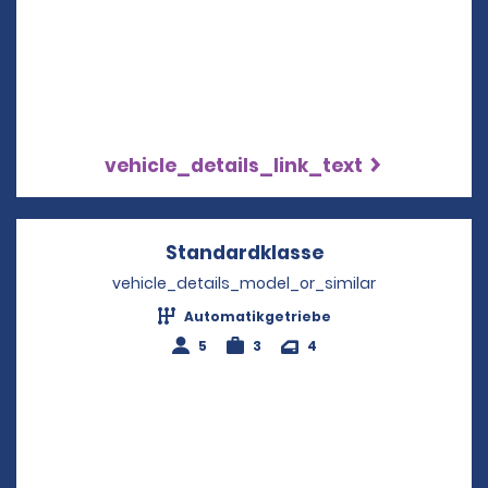
vehicle_details_link_text
Standardklasse
Opens in a new 
vehicle_details_model_or_similar
Automatikgetriebe
5
3
4