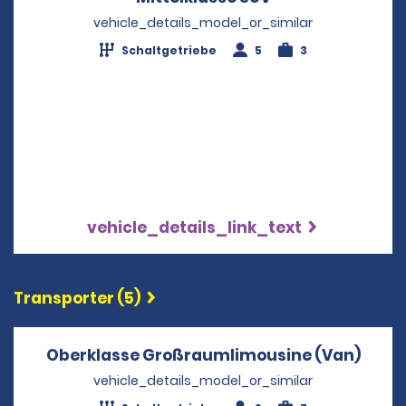
vehicle_details_model_or_similar
Schaltgetriebe
5
3
vehicle_details_link_text
Transporter (5)
Oberklasse Großraumlimousine (Van)
Opens
vehicle_details_model_or_similar