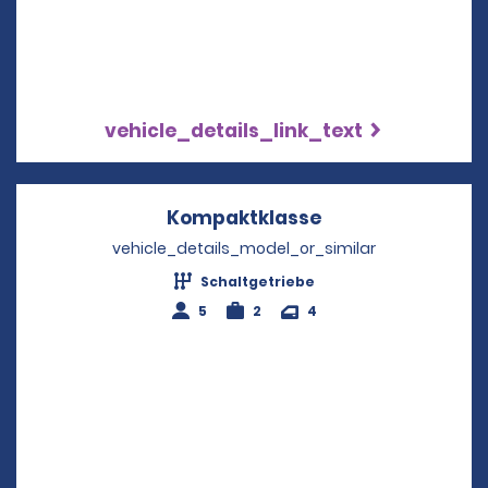
vehicle_details_link_text
Kompaktklasse
Opens in a new 
vehicle_details_model_or_similar
Schaltgetriebe
5
2
4