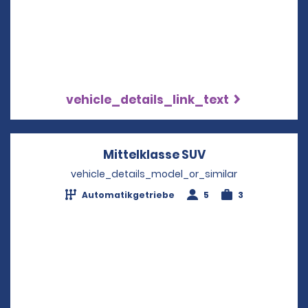
vehicle_details_link_text
Mittelklasse SUV
Opens in a new 
vehicle_details_model_or_similar
Automatikgetriebe
5
3