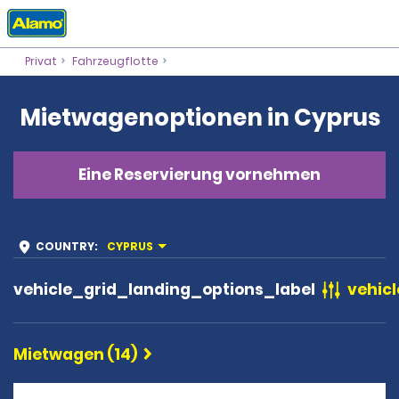
Privat
Fahrzeugflotte
Mietwagenoptionen in Cyprus
Eine Reservierung vornehmen
COUNTRY
:
CYPRUS
vehicle_grid_landing_options_label
vehicl
Mietwagen (14)