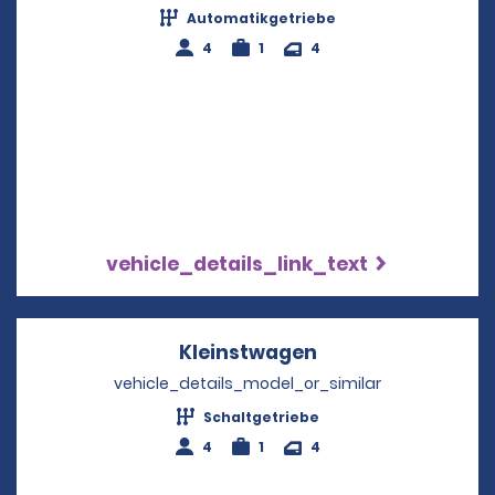
Automatikgetriebe
4
1
4
vehicle_details_link_text
Kleinstwagen
Opens in a new w
vehicle_details_model_or_similar
Schaltgetriebe
4
1
4