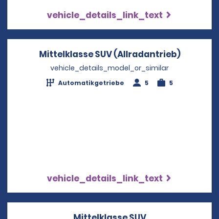
vehicle_details_link_text
Mittelklasse SUV (Allradantrieb)
Opens in
vehicle_details_model_or_similar
Automatikgetriebe
5
5
vehicle_details_link_text
Mittelklasse SUV
Opens in a new 