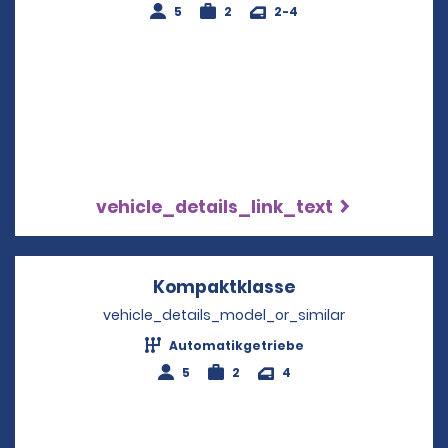
5
2
2-4
vehicle_details_link_text
Kompaktklasse
Opens in a new 
vehicle_details_model_or_similar
Automatikgetriebe
5
2
4