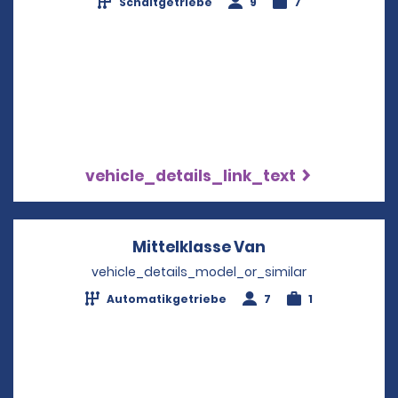
Schaltgetriebe
9
7
vehicle_details_link_text
Mittelklasse Van
Opens in a new 
vehicle_details_model_or_similar
Automatikgetriebe
7
1