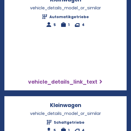
vehicle_details_model_or_similar
Automatikgetriebe
5
1
4
vehicle_details_link_text
Kleinwagen
Opens in a new wi
vehicle_details_model_or_similar
Schaltgetriebe
5
1
4