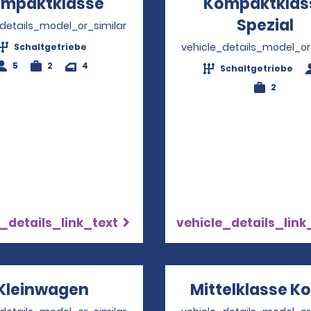
mpaktklasse
Opens in a new window
Kompaktklas
Spezial
O
_details_model_or_similar
vehicle_details_model_or
Schaltgetriebe
5
2
4
Schaltgetriebe
2
_details_link_text
vehicle_details_link
Kleinwagen
Opens in a new window
Mittelklasse K