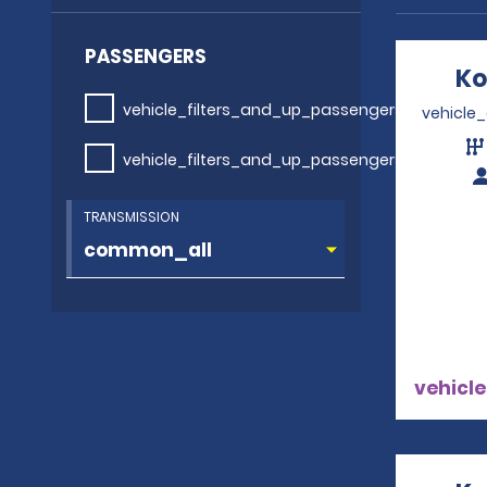
PASSENGERS
Ko
vehicle_filters_and_up_passengers
vehicle
vehicle_filters_and_up_passengers
TRANSMISSION
vehicle