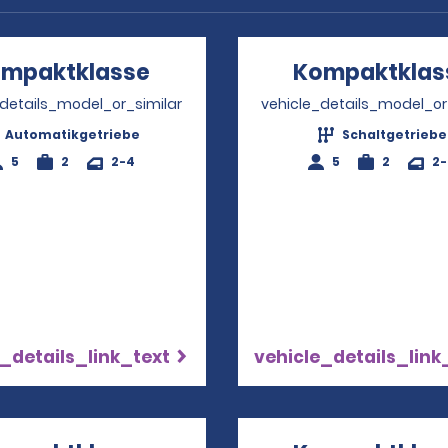
mpaktklasse
Opens in a new window
Kompaktklas
_details_model_or_similar
vehicle_details_model_or
Automatikgetriebe
Schaltgetriebe
5
2
2-4
5
2
2
_details_link_text
vehicle_details_link