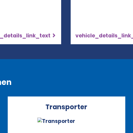
_details_link_text
vehicle_details_link
hen
Transporter