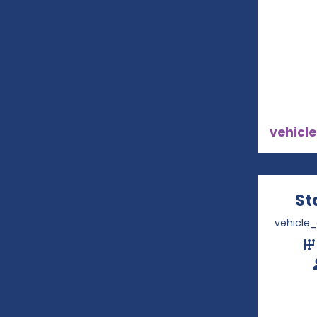
vehicle
St
vehicle