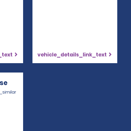
_text
vehicle_details_link_text
se
Opens in a new window
_similar
4