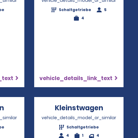
_similar
vehicle_details_model_or_similar
be
Schaltgetriebe
5
4
_text
vehicle_details_link_text
n
Opens in a new window
Kleinstwagen
Opens in 
_similar
vehicle_details_model_or_similar
be
Schaltgetriebe
4
1
4