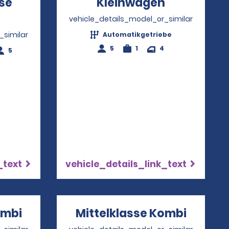
se
Kleinwagen
Opens in 
pens in a new window
vehicle_details_model_or_similar
_similar
Automatikgetriebe
5
1
4
5
_text
vehicle_details_link_text
ombi
Opens in a new window
Mittelklasse Kombi
Opens 