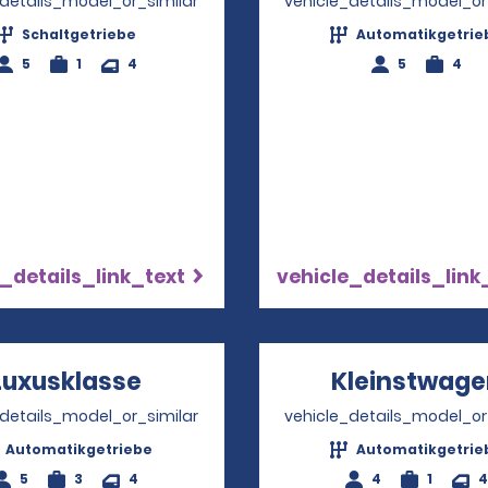
_details_model_or_similar
vehicle_details_model_or
Schaltgetriebe
Automatikgetrie
5
1
4
5
4
_details_link_text
vehicle_details_link
Luxusklasse
Opens in a new window
Kleinstwage
_details_model_or_similar
vehicle_details_model_or
Automatikgetriebe
Automatikgetrie
5
3
4
4
1
4