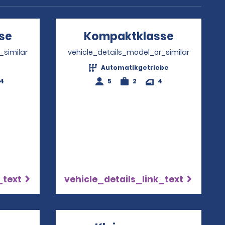
se
Opens in a new window
Kompaktklasse
Opens in
_similar
vehicle_details_model_or_similar
Automatikgetriebe
-4
5
2
4
_text
vehicle_details_link_text