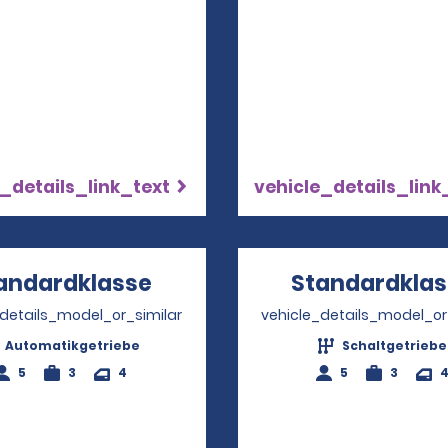
_details_link_text
vehicle_details_link
andardklasse
Opens in a new window
Standardklas
_details_model_or_similar
vehicle_details_model_or
Automatikgetriebe
Schaltgetriebe
5
3
4
5
3