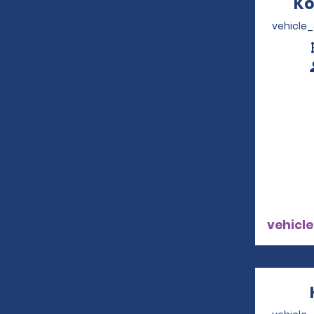
Ko
vehicle
vehicle