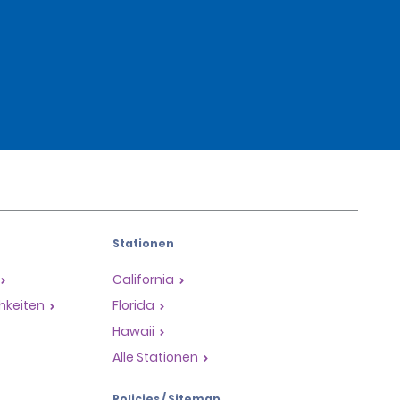
Stationen
California
hkeiten
Florida
Hawaii
Alle Stationen
Policies / Sitemap