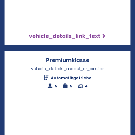
vehicle_details_link_text
Premiumklasse
Opens in a new 
vehicle_details_model_or_similar
Automatikgetriebe
5
5
4