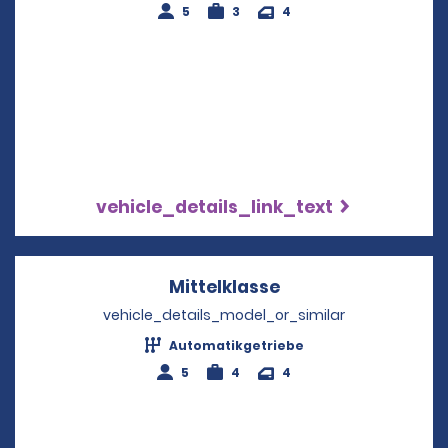
5
3
4
vehicle_details_link_text
Mittelklasse
Opens in a new wi
vehicle_details_model_or_similar
Automatikgetriebe
5
4
4