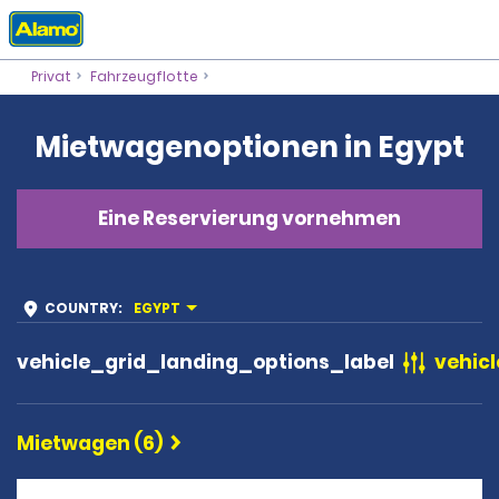
Privat
Fahrzeugflotte
Mietwagenoptionen in Egypt
Eine Reservierung vornehmen
COUNTRY
:
EGYPT
vehicle_grid_landing_options_label
vehicl
Mietwagen (6)