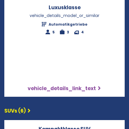
Luxusklasse
Opens in a new wi
vehicle_details_model_or_similar
Automatikgetriebe
5
3
4
vehicle_details_link_text
SUVs (6)
Kompaktklasse SUV
Opens in a ne