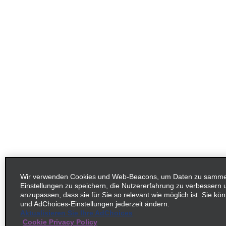
Wir verwenden Cookies und Web-Beacons, um Daten zu sammel
Einstellungen zu speichern, die Nutzererfahrung zu verbessern
anzupassen, dass sie für Sie so relevant wie möglich ist. Sie kö
und AdChoices-Einstellungen jederzeit ändern.
Aktualisieren Sie Ihre AdChoices
Cookie Privacy Policy