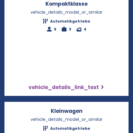
Kompaktklasse
Opens in a new 
vehicle_details_model_or_similar
Automatikgetriebe
5
3
4
vehicle_details_link_text
Kleinwagen
Opens in a new wi
vehicle_details_model_or_similar
Automatikgetriebe