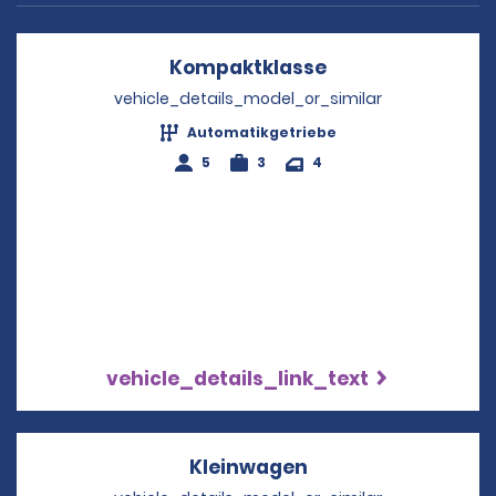
Kompaktklasse
Opens in a new 
vehicle_details_model_or_similar
Automatikgetriebe
5
3
4
vehicle_details_link_text
Kleinwagen
Opens in a new wi