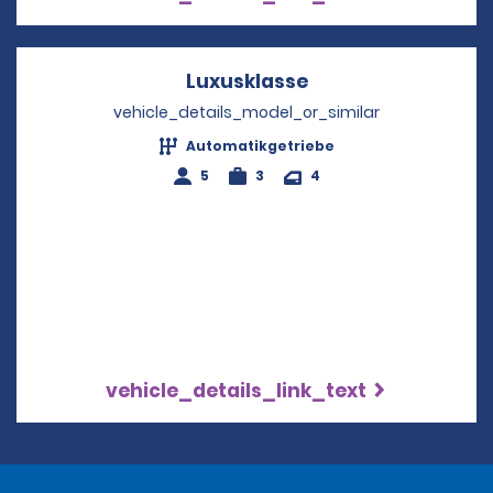
Luxusklasse
Opens in a new wi
vehicle_details_model_or_similar
Automatikgetriebe
5
3
4
vehicle_details_link_text