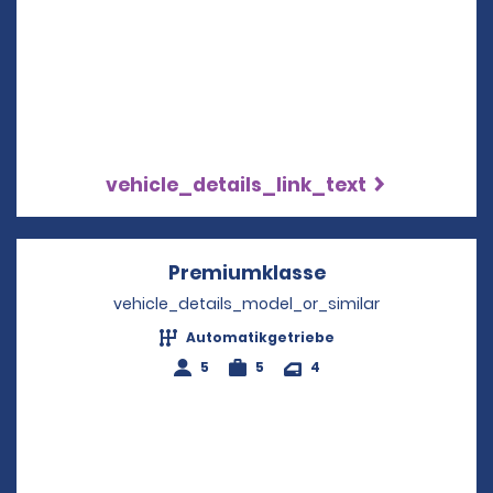
vehicle_details_link_text
Premiumklasse
Opens in a new 
vehicle_details_model_or_similar
Automatikgetriebe
5
5
4