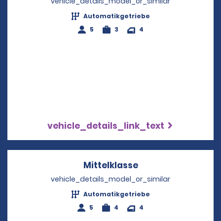
vehicle_details_model_or_similar
Automatikgetriebe
5
3
4
vehicle_details_link_text
Mittelklasse
Opens in a new wi
vehicle_details_model_or_similar
Automatikgetriebe
5
4
4